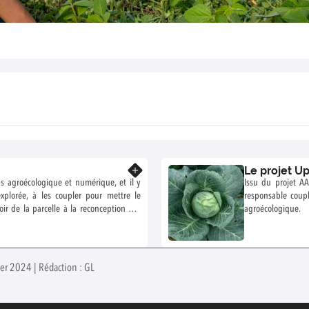
Le projet U
En savoir plus
ons agroécologique et numérique, et il y
Issu du projet A
xplorée, à les coupler pour mettre le
responsable coup
ir de la parcelle à la reconception des
agroécologique.
on est au cœur de #DigitAg, l’Institut
ier 2024 | Rédaction : GL