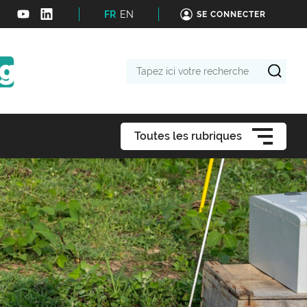
FR
EN
SE CONNECTER
Tapez
ici
votre
recherche
Toutes les rubriques