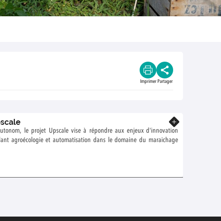
Imprimer
Partager
pscale
En savoir plus
Autonom, le projet Upscale vise à répondre aux enjeux d'innovation
lant agroécologie et automatisation dans le domaine du maraichage