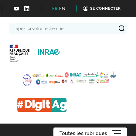
FR
EN
SE CONNECTER
Tapez
ici
votre
recherche
Toutes les rubriques