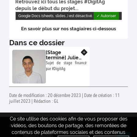
Retrouvez ici tous les stages #DigitAg
depuis le début du projet...
Google Docs (sheets, slides...) est désactivé.
✓ Autoriser
En savoir plus sur nos stagiaires ci-dessous
Dans ce dossier
[Stage
En savoir plus
terminé] Julien
Desforges :
Sujet de stage financé
Utilisation de
par #DigitAg
l’analyse
d’images pour
le criblage des
ressources
génétiques
Date de modification : 20 décembre 2023 | Date de création : 11
des arbres
juillet 2023 | Rédaction : GL
fruitiers en
termes de
vigueur, de
Ce site utilise des cookies afin de vous proposer des
photosynthèse
et de
vidéos, des boutons de partage, des remontées de
© INRAE 2022
Actualités
www.inrae.fr
phénologie
Contact
Crédits
contenus de plateformes sociales et des contenus
Mentions legales