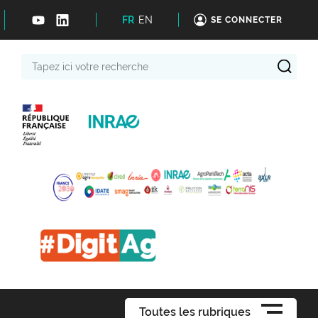
FR
EN
SE CONNECTER
Tapez
ici
votre
recherche
Toutes les rubriques