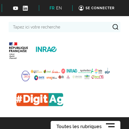
FR
EN
SE CONNECTER
Tapez
ici
votre
recherche
Toutes les rubriques