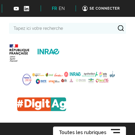
FR
EN
SE CONNECTER
Tapez
ici
votre
recherche
Toutes les rubriques