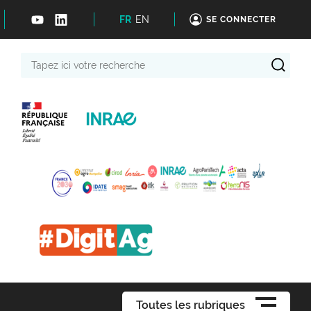
FR
EN
SE CONNECTER
Tapez
ici
votre
recherche
Toutes les rubriques