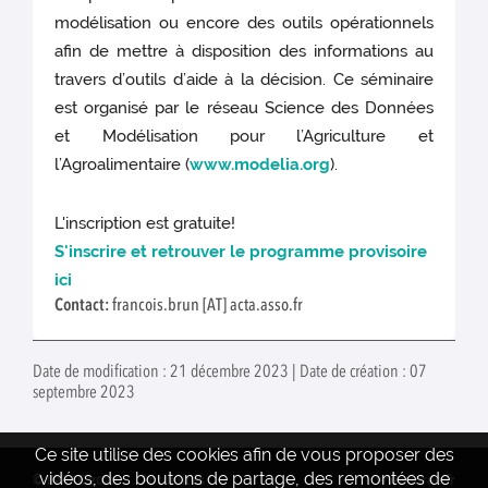
modélisation ou encore des outils opérationnels
afin de mettre à disposition des informations au
travers d’outils d’aide à la décision. Ce séminaire
est organisé par le réseau Science des Données
et Modélisation pour l’Agriculture et
l’Agroalimentaire (
www.modelia.org
).
L'inscription est gratuite!
S'inscrire et retrouver le programme provisoire
ici
Contact:
francois.brun [AT] acta.asso.fr
Date de modification : 21 décembre 2023 | Date de création : 07
septembre 2023
Ce site utilise des cookies afin de vous proposer des
vidéos, des boutons de partage, des remontées de
© INRAE 2022
Actualités
www.inrae.fr