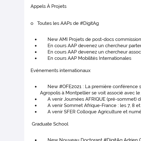
Appels À Projets
o Toutes les AAPs de #DigitAg
New AMI Projets de post-docs commissionnés :
En cours AAP devenez un chercheur parten
En cours AAP devenez un chercheur assoc
En cours AAP Mobilités Internationales
Evénements internationaux
New #OFE2021 : La première conférence sur l’
Agropolis à Montpellier se voit associé avec 
A venir Journées AFRIQUE (pré-sommet) de Mu
A venir Sommet Afrique-France : les 7, 8 et
A venir SFER Colloque Agriculture et numéri
Graduate School
New Nouveau Doctorant #DigitAg Adrien Cotil 