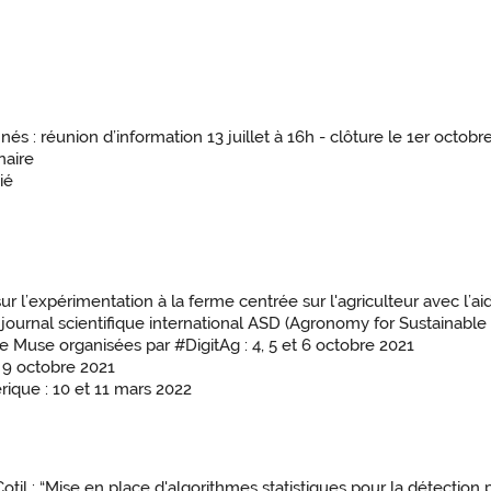
 réunion d’information 13 juillet à 16h - clôture le 1er octobr
aire
ié
expérimentation à la ferme centrée sur l'agriculteur avec l’ai
le journal scientifique international ASD (Agronomy for Sustainab
se organisées par #DigitAg : 4, 5 et 6 octobre 2021
 9 octobre 2021
que : 10 et 11 mars 2022
: “Mise en place d'algorithmes statistiques pour la détection 