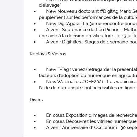
d'élevage”
New Nouveau doctorant #DigitAg Mario Serouart
peuplement sur les performances de la cultur
New DigitAgora : La 3ème rencontre annuelle
A venir Soutenance de Léo Pichon - Méthodes 
une aide à la décision en viticulture : le 13 juill
A venir DigiFilles : Stages de 1 semaine pou
Replays & Vidéos
New T-Tag : venez (re)regarder la présentati
facteurs d’adoption du numérique en agricultu
New Webinaires #OFE2021 : Les webinaires de 
l’aide du numérique sont accessibles en ligne
Divers
En cours Exposition d’images de recherche de 
En cours Découvrez les vitrines numériques
A venir Anniversaire d’ Occitanum : 30 sept